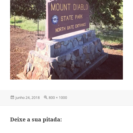
Publicado
Tamanho
junho 24, 2018
800 × 1000
em
completo
Deixe a sua pitada: