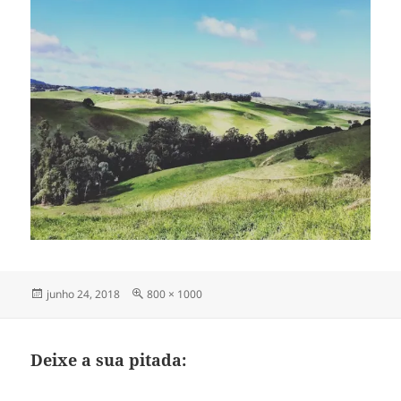
Publicado
Tamanho
junho 24, 2018
800 × 1000
em
completo
Deixe a sua pitada: