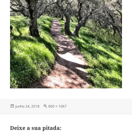
Publicado
Tamanho
junho 24, 2018
800 × 1067
em
completo
Deixe a sua pitada: