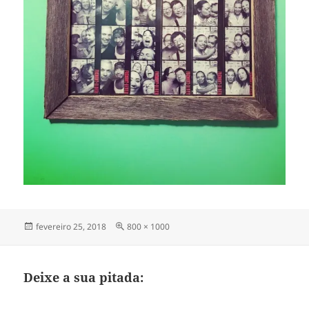
Publicado
Tamanho
fevereiro 25, 2018
800 × 1000
em
completo
Deixe a sua pitada: