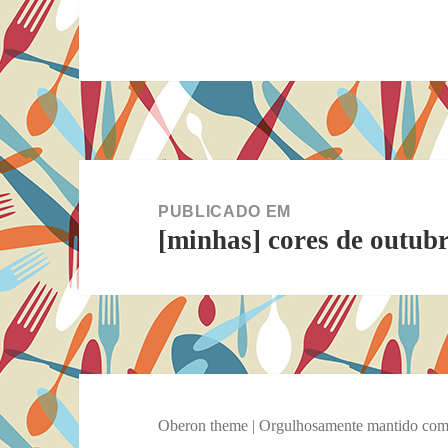
Navegação
de
PUBLICADO EM
[minhas] cores de outub
Post
Oberon theme
|
Orgulhosamente mantido co