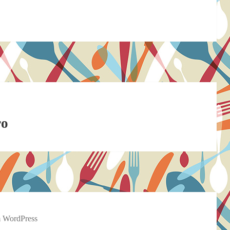
ro
m WordPress