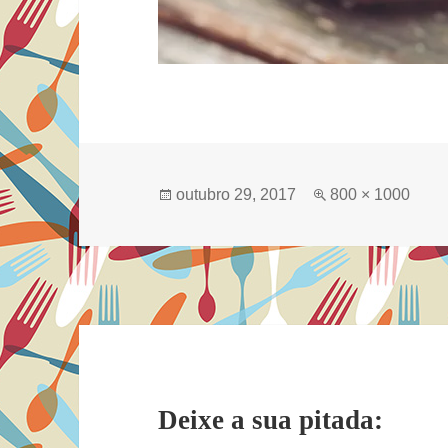
Publicado
Tamanho
outubro 29, 2017
800 × 1000
em
completo
Deixe a sua pitada: