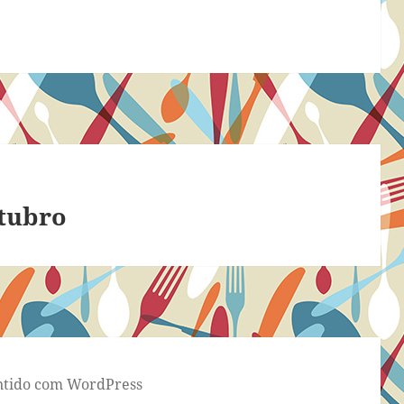
utubro
tido com WordPress