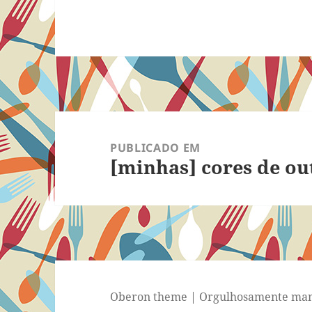
Navegação
de
PUBLICADO EM
[minhas] cores de o
Post
Oberon theme
|
Orgulhosamente man