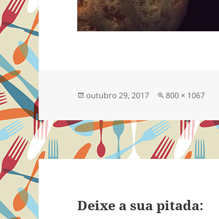
Publicado
Tamanho
outubro 29, 2017
800 × 1067
em
completo
Deixe a sua pitada: