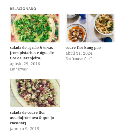
RELACIONADO
salada de agrião & ervas
couve-flor kung pao
[com pistaches e água de
abril 11, 2024
flor de laranjeira]
Em "couve-flor"
agosto 29, 2016
Em "ervas"
salada de couve flor
assada[com uva & queijo
cheddar]
janeiro 9, 2015