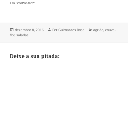
Em "couve-flor"
Publicado
Autor
Categorias
dezembro 8, 2016
Fer Guimaraes Rosa
agrião
,
couve-
em
flor
,
saladas
Deixe a sua pitada: