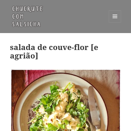
MENU
E
Chucrute com Salsicha
WIDGETS
salada de couve-flor [e
agrião]