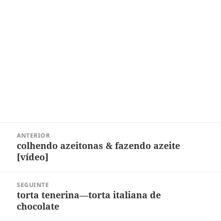
Navegação
ANTERIOR
de
colhendo azeitonas & fazendo azeite
Post
Post
[vídeo]
anterior:
SEGUINTE
torta tenerina—torta italiana de
Próximo
chocolate
post: