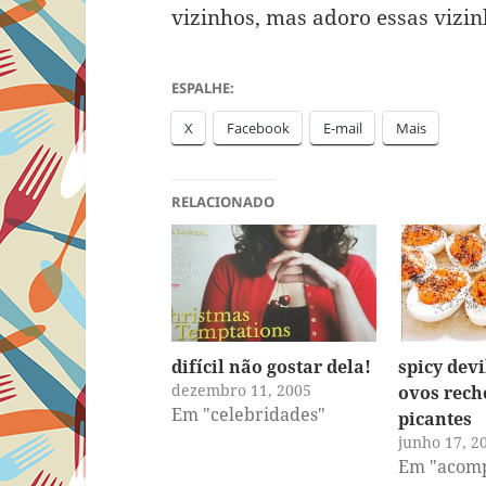
vizinhos, mas adoro essas vizi
ESPALHE:
X
Facebook
E-mail
Mais
RELACIONADO
difícil não gostar dela!
spicy dev
dezembro 11, 2005
ovos rech
Em "celebridades"
picantes
junho 17, 2
Em "acom