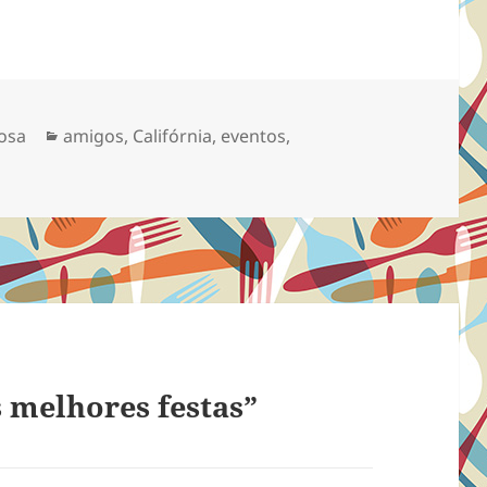
Categorias
osa
amigos
,
Califórnia
,
eventos
,
 melhores festas”