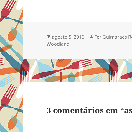
Publicado
Autor
agosto 5, 2016
Fer Guimaraes R
em
Woodland
3 comentários em “as