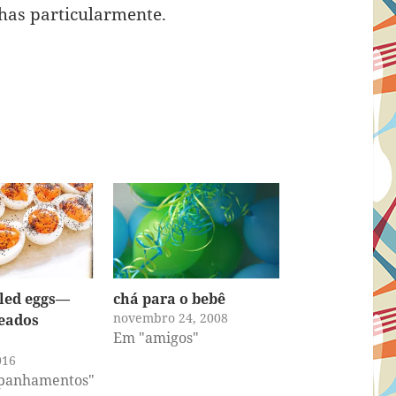
nhas particularmente.
iled eggs—
chá para o bebê
novembro 24, 2008
eados
Em "amigos"
016
panhamentos"