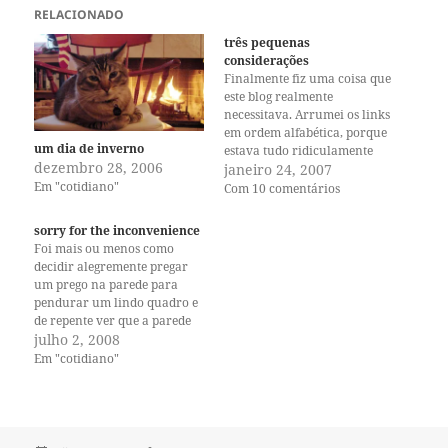
RELACIONADO
três pequenas
considerações
Finalmente fiz uma coisa que
este blog realmente
necessitava. Arrumei os links
em ordem alfabética, porque
um dia de inverno
estava tudo ridiculamente
dezembro 28, 2006
desorganizado, parecia a
janeiro 24, 2007
Em "cotidiano"
casa da sogra, dava até
Com 10 comentários
vergonha. Então resolvi
também explicar algumas
sorry for the inconvenience
coisinhas aqui. Sobre links:
Foi mais ou menos como
Eu linko quem eu gosto,
decidir alegremente pregar
quem comenta e quem me
um prego na parede para
linka. Por isso…
pendurar um lindo quadro e
de repente ver que a parede
tinha furos e precisava de
julho 2, 2008
massa pra remendar aqui e
Em "cotidiano"
ali, e depois perceber que
precisava de pintura e logo
em seguida sacar que a
situação…