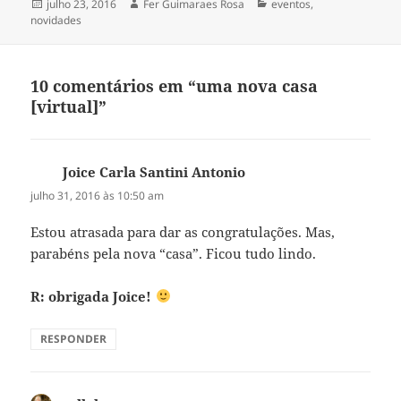
Publicado
Autor
Categorias
julho 23, 2016
Fer Guimaraes Rosa
eventos
,
em
novidades
10 comentários em “uma nova casa
[virtual]”
Joice Carla Santini Antonio
disse:
julho 31, 2016 às 10:50 am
Estou atrasada para dar as congratulações. Mas,
parabéns pela nova “casa”. Ficou tudo lindo.
R: obrigada Joice!
RESPONDER