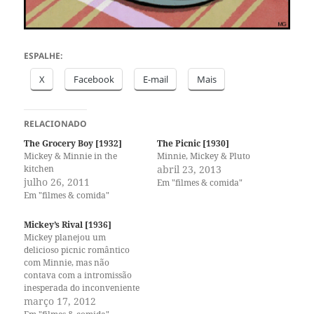
ESPALHE:
X
Facebook
E-mail
Mais
RELACIONADO
The Grocery Boy [1932]
The Picnic [1930]
Mickey & Minnie in the
Minnie, Mickey & Pluto
kitchen
abril 23, 2013
julho 26, 2011
Em "filmes & comida"
Em "filmes & comida"
Mickey’s Rival [1936]
Mickey planejou um
delicioso picnic romântico
com Minnie, mas não
contava com a intromissão
inesperada do inconveniente
Mortimer. [hi hi hi!]
março 17, 2012