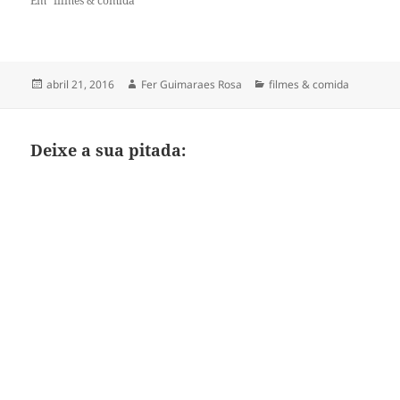
Em "filmes & comida"
Publicado
Autor
Categorias
abril 21, 2016
Fer Guimaraes Rosa
filmes & comida
em
Deixe a sua pitada: