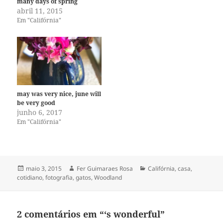
many days of spring
abril 11, 2015
Em "Califórnia"
may was very nice, june will
be very good
junho 6, 2017
Em "Califórnia"
Publicado
Autor
Categorias
maio 3, 2015
Fer Guimaraes Rosa
Califórnia
,
casa
,
em
cotidiano
,
fotografia
,
gatos
,
Woodland
2 comentários em “‘s wonderful”