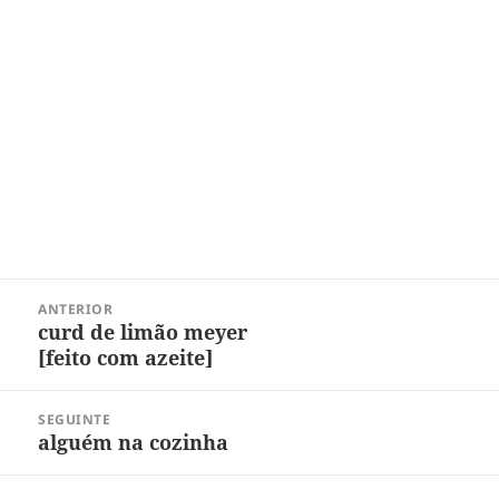
Navegação
ANTERIOR
de
curd de limão meyer
Post
Post
[feito com azeite]
anterior:
SEGUINTE
alguém na cozinha
Próximo
post: