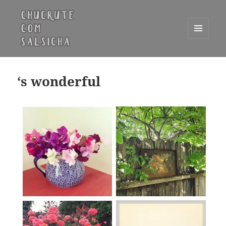
MENU
E
Chucrute com Salsicha
WIDGETS
‘s wonderful