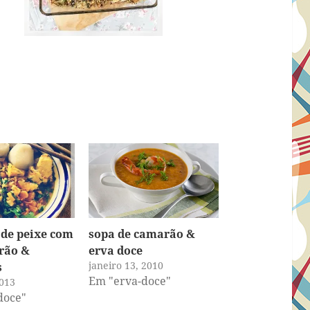
de peixe com
sopa de camarão &
frão &
erva doce
janeiro 13, 2010
s
Em "erva-doce"
013
doce"