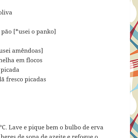
oliva
e pão [*usei o panko]
*usei amêndoas]
melha em flocos
 picada
ã fresco picadas
ºC. Lave e pique bem o bulbo de erva
heres de sopa de azeite e refogue o