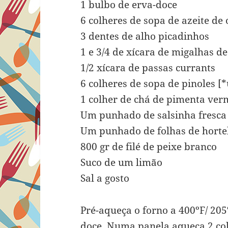
1 bulbo de erva-doce
6 colheres de sopa de azeite de 
3 dentes de alho picadinhos
1 e 3/4 de xícara de migalhas d
1/2 xícara de passas currants
6 colheres de sopa de pinoles [
1 colher de chá de pimenta ver
Um punhado de salsinha fresca
Um punhado de folhas de hortel
800 gr de filé de peixe branco
Suco de um limão
Sal a gosto
Pré-aqueça o forno a 400ºF/ 205
doce. Numa panela aqueça 2 col