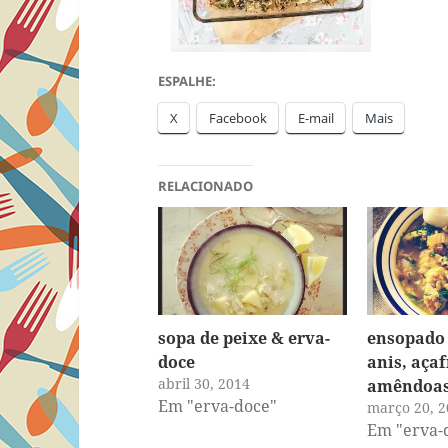
ESPALHE:
X
Facebook
E-mail
Mais
RELACIONADO
sopa de peixe & erva-
ensopado 
doce
anis, aça
abril 30, 2014
amêndoa
Em "erva-doce"
março 20, 2
Em "erva-