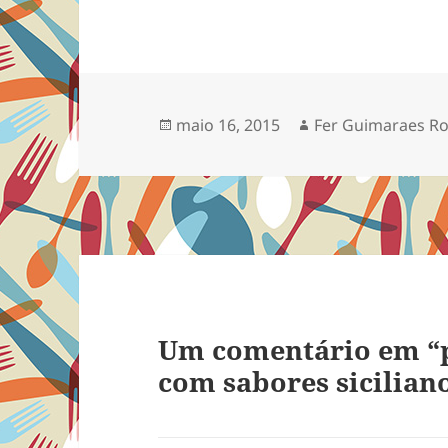
Publicado
Autor
maio 16, 2015
Fer Guimaraes R
em
Um comentário em “p
com sabores sicilian