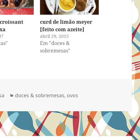
croissant
curd de limão meyer
xa
[feito com azeite]
07
abril 29, 2015
as"
Em "doces &
sobremesas"
Categorias
sa
doces & sobremesas
,
ovos