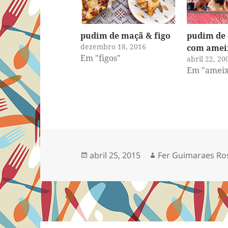
pudim de maçã & figo
pudim de 
dezembro 18, 2016
com amei
Em "figos"
abril 22, 20
Em "ameix
Publicado
Autor
abril 25, 2015
Fer Guimaraes Ro
em