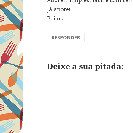
Adorei! Simples, fácil e com cert
Já anotei…
Beijos
RESPONDER
Deixe a sua pitada: