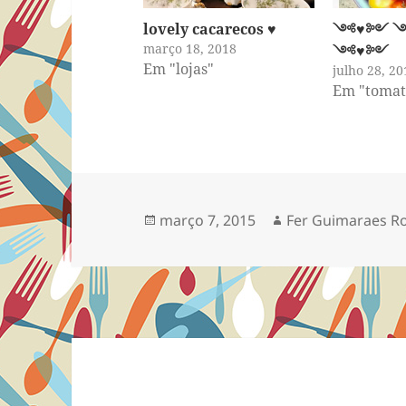
lovely cacarecos ♥︎
༺♥༻ 
março 18, 2018
༺♥༻
Em "lojas"
julho 28, 20
Em "tomat
Publicado
Autor
março 7, 2015
Fer Guimaraes R
em