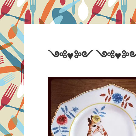
༺♥༻ ༺♥