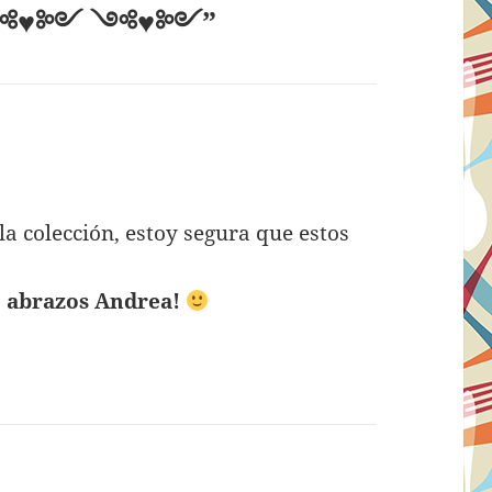
m “༺♥༻ ༺♥༻”
isse:
la colección, estoy segura que estos
. abrazos Andrea!