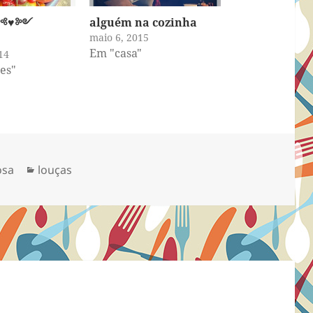
༺♥༻
alguém na cozinha
maio 6, 2015
Em "casa"
14
es"
Categorias
osa
louças