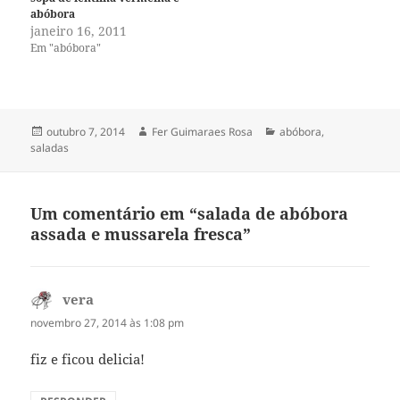
abóbora
janeiro 16, 2011
Em "abóbora"
Publicado
Autor
Categorias
outubro 7, 2014
Fer Guimaraes Rosa
abóbora
,
em
saladas
Um comentário em “salada de abóbora
assada e mussarela fresca”
vera
disse:
novembro 27, 2014 às 1:08 pm
fiz e ficou delicia!