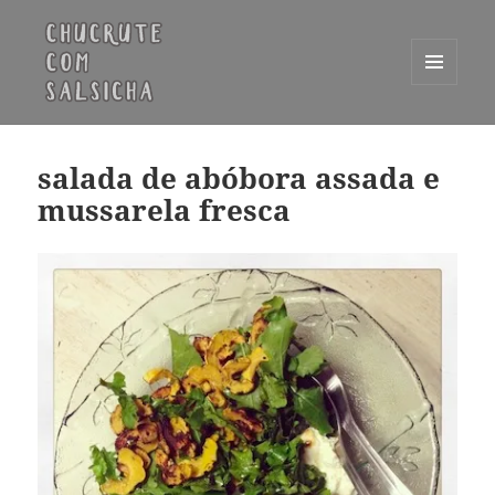
MENU
E
Chucrute com Salsicha
WIDGETS
salada de abóbora assada e
mussarela fresca