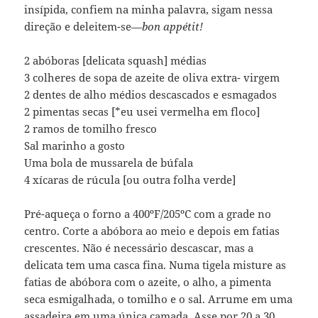
insípida, confiem na minha palavra, sigam nessa
direção e deleitem-se—
bon appétit!
2 abóboras [delicata squash] médias
3 colheres de sopa de azeite de oliva extra- virgem
2 dentes de alho médios descascados e esmagados
2 pimentas secas [*eu usei vermelha em floco]
2 ramos de tomilho fresco
Sal marinho a gosto
Uma bola de mussarela de búfala
4 xícaras de rúcula [ou outra folha verde]
Pré-aqueça o forno a 400ºF/205ºC com a grade no
centro. Corte a abóbora ao meio e depois em fatias
crescentes. Não é necessário descascar, mas a
delicata tem uma casca fina. Numa tigela misture as
fatias de abóbora com o azeite, o alho, a pimenta
seca esmigalhada, o tomilho e o sal. Arrume em uma
assadeira em uma única camada. Asse por 20 a 30