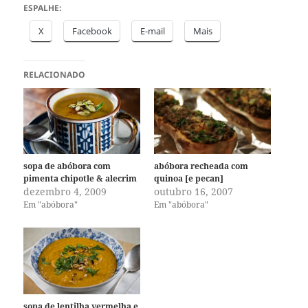
ESPALHE:
X
Facebook
E-mail
Mais
RELACIONADO
sopa de abóbora com
abóbora recheada com
pimenta chipotle & alecrim
quinoa [e pecan]
dezembro 4, 2009
outubro 16, 2007
Em "abóbora"
Em "abóbora"
sopa de lentilha vermelha e