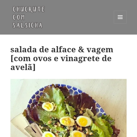
MENU
E
Chucrute com Salsicha
WIDGETS
salada de alface & vagem
[com ovos e vinagrete de
avelã]