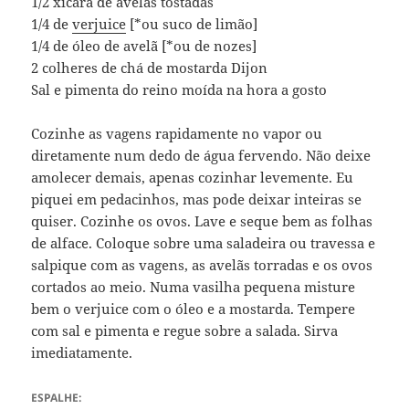
1/2 xícara de avelãs tostadas
1/4 de
verjuice
[*ou suco de limão]
1/4 de óleo de avelã [*ou de nozes]
2 colheres de chá de mostarda Dijon
Sal e pimenta do reino moída na hora a gosto
Cozinhe as vagens rapidamente no vapor ou
diretamente num dedo de água fervendo. Não deixe
amolecer demais, apenas cozinhar levemente. Eu
piquei em pedacinhos, mas pode deixar inteiras se
quiser. Cozinhe os ovos. Lave e seque bem as folhas
de alface. Coloque sobre uma saladeira ou travessa e
salpique com as vagens, as avelãs torradas e os ovos
cortados ao meio. Numa vasilha pequena misture
bem o verjuice com o óleo e a mostarda. Tempere
com sal e pimenta e regue sobre a salada. Sirva
imediatamente.
ESPALHE: