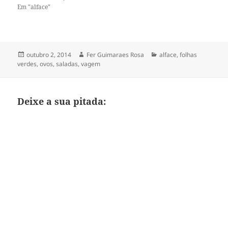
recipiente com tampa,
Em "alface"
tempere com sal, pimenta,
ervinhas frescas ou secas a
gosto e cubra com um bom…
Publicado
Autor
Categorias
outubro 2, 2014
Fer Guimaraes Rosa
alface
,
folhas
em
verdes
,
ovos
,
saladas
,
vagem
Deixe a sua pitada: