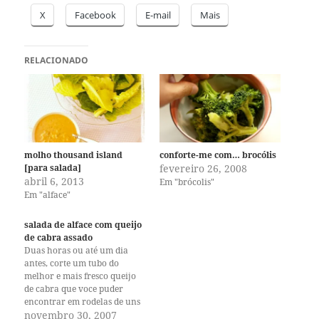
X
Facebook
E-mail
Mais
RELACIONADO
molho thousand island
conforte-me com… brocólis
[para salada]
fevereiro 26, 2008
abril 6, 2013
Em "brócolis"
Em "alface"
salada de alface com queijo
de cabra assado
Duas horas ou até um dia
antes, corte um tubo do
melhor e mais fresco queijo
de cabra que voce puder
encontrar em rodelas de uns
2 ou 3 cm, coloque num
novembro 30, 2007