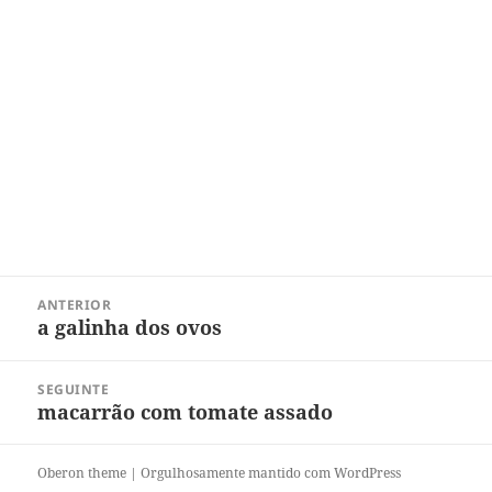
Navegação
ANTERIOR
de
a galinha dos ovos
Post
Post
anterior:
SEGUINTE
macarrão com tomate assado
Próximo
post:
Oberon theme
|
Orgulhosamente mantido com WordPress