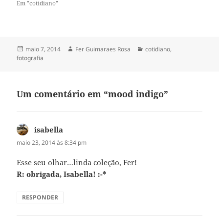
Em "cotidiano"
Publicado
Autor
Categorias
maio 7, 2014
Fer Guimaraes Rosa
cotidiano
,
em
fotografia
Um comentário em “mood indigo”
isabella
disse:
maio 23, 2014 às 8:34 pm
Esse seu olhar…linda coleção, Fer!
R: obrigada, Isabella! :-*
RESPONDER