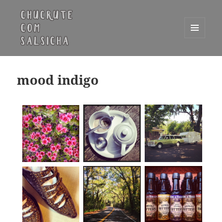
MENU
E
Chucrute com Salsicha
WIDGETS
mood indigo