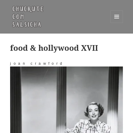
MENU
E
Chucrute com Salsicha
WIDGETS
food & hollywood XVII
joan crawford