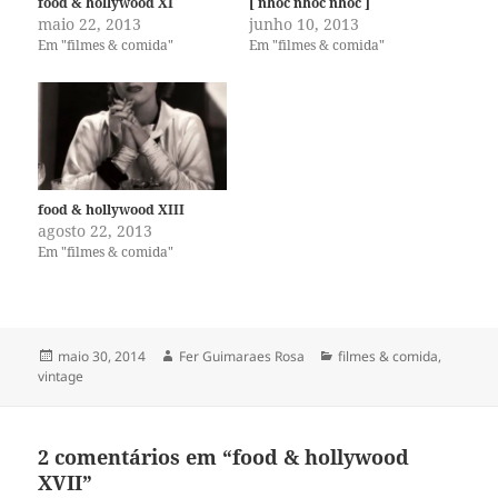
food & hollywood XI
[ nhoc nhoc nhoc ]
maio 22, 2013
junho 10, 2013
Em "filmes & comida"
Em "filmes & comida"
food & hollywood XIII
agosto 22, 2013
Em "filmes & comida"
Publicado
Autor
Categorias
maio 30, 2014
Fer Guimaraes Rosa
filmes & comida
,
em
vintage
2 comentários em “food & hollywood
XVII”