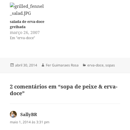
salada de erva-doce
grelhada
março 26, 2007
Em "erva-doce"
Publicado
Autor
Categorias
abril 30, 2014
Fer Guimaraes Rosa
erva-doce
,
sopas
em
2 comentários em “sopa de peixe & erva-
doce”
SallyBR
disse:
maio 1, 2014 às 3:31 pm