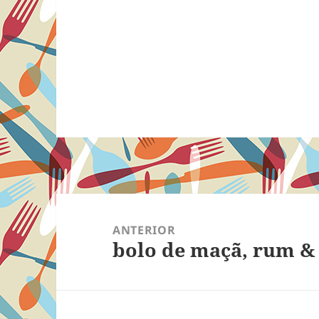
Navegação
de
ANTERIOR
bolo de maçã, rum &
Post
Post
anterior: