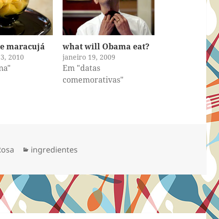
de maracujá
what will Obama eat?
3, 2010
janeiro 19, 2009
na"
Em "datas
comemorativas"
Categorias
Rosa
ingredientes