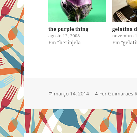
the purple thing
gelatina 
agosto 12, 2008
novembro 1
Em "berinjela"
Em "gelati
Publicado
Autor
março 14, 2014
Fer Guimaraes 
em