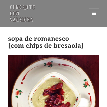
MENU
E
Chucrute com Salsicha
WIDGETS
sopa de romanesco
[com chips de bresaola]