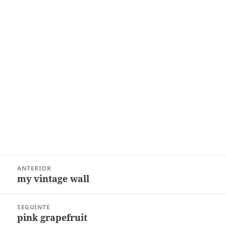
Navegação
ANTERIOR
de
my vintage wall
Post
Post
anterior:
SEGUINTE
pink grapefruit
Próximo