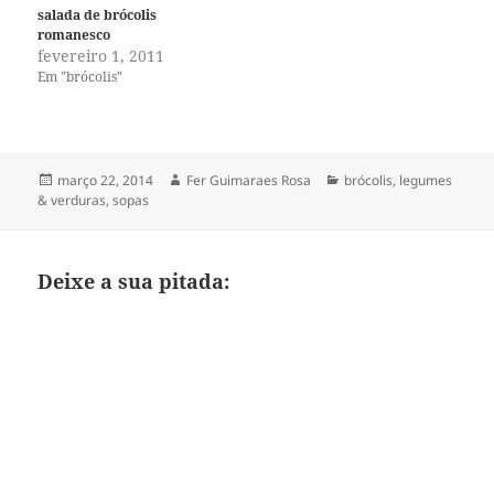
salada de brócolis
romanesco
fevereiro 1, 2011
Em "brócolis"
Publicado
Autor
Categorias
março 22, 2014
Fer Guimaraes Rosa
brócolis
,
legumes
em
& verduras
,
sopas
Deixe a sua pitada: