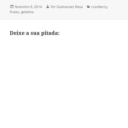
Publicado
Autor
Categorias
fevereiro 9, 2014
Fer Guimaraes Rosa
cranberry
,
em
frutas
,
gelatina
Deixe a sua pitada: