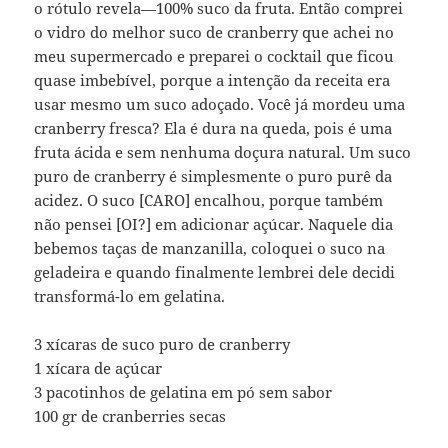
o rótulo revela—100% suco da fruta. Então comprei
o vidro do melhor suco de cranberry que achei no
meu supermercado e preparei o cocktail que ficou
quase imbebível, porque a intenção da receita era
usar mesmo um suco adoçado. Você já mordeu uma
cranberry fresca? Ela é dura na queda, pois é uma
fruta ácida e sem nenhuma doçura natural. Um suco
puro de cranberry é simplesmente o puro purê da
acidez. O suco [CARO] encalhou, porque também
não pensei [OI?] em adicionar açúcar. Naquele dia
bebemos taças de manzanilla, coloquei o suco na
geladeira e quando finalmente lembrei dele decidi
transformá-lo em gelatina.
3 xícaras de suco puro de cranberry
1 xícara de açúcar
3 pacotinhos de gelatina em pó sem sabor
100 gr de cranberries secas