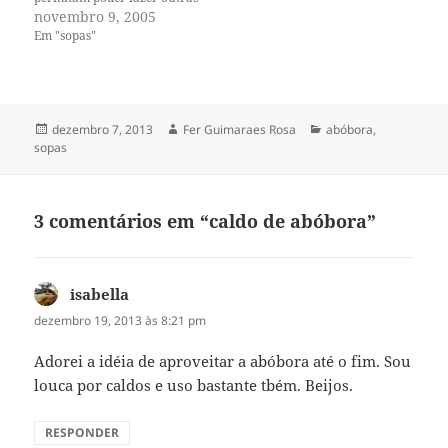
mil coisas e ter
novembro 9, 2005
esquecimentos. Com a
Em "sopas"
chegada do inverno ficamos
pedindo por sopas. Elas são
fáceis de fazer e sustentam,
acompanhadas de uma boa
salada e pão…
Publicado
Autor
Categorias
dezembro 7, 2013
Fer Guimaraes Rosa
abóbora
,
em
sopas
3 comentários em “caldo de abóbora”
isabella
disse:
dezembro 19, 2013 às 8:21 pm
Adorei a idéia de aproveitar a abóbora até o fim. Sou
louca por caldos e uso bastante tbém. Beijos.
RESPONDER