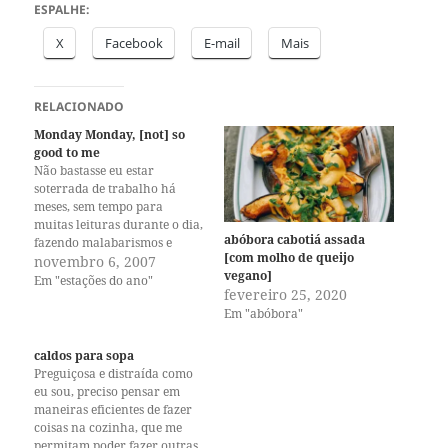
ESPALHE:
X
Facebook
E-mail
Mais
RELACIONADO
Monday Monday, [not] so
good to me
Não bastasse eu estar
soterrada de trabalho há
meses, sem tempo para
muitas leituras durante o dia,
abóbora cabotiá assada
fazendo malabarismos e
[com molho de queijo
correrias para poder manter
novembro 6, 2007
vegano]
esse Chucrute ativo durante a
Em "estações do ano"
fevereiro 25, 2020
semana, agora temos a noite
Em "abóbora"
chegando às 5 horas e a cesta
orgânica abarrotada de
folhas verdes. Infelizmente eu
caldos para sopa
preciso dormir…
Preguiçosa e distraída como
eu sou, preciso pensar em
maneiras eficientes de fazer
coisas na cozinha, que me
permitam poder fazer outras