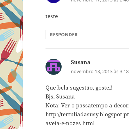
teste
RESPONDER
Susana
disse:
novembro 13, 2013 às 3:1
Que bela sugestão, gostei!
Bjs, Susana
Nota: Ver o passatempo a decor
http://tertuliadasusy.blogspot
aveia-e-nozes.html