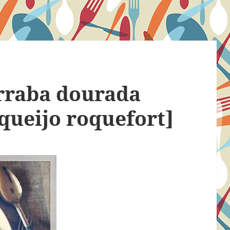
erraba dourada
queijo roquefort]