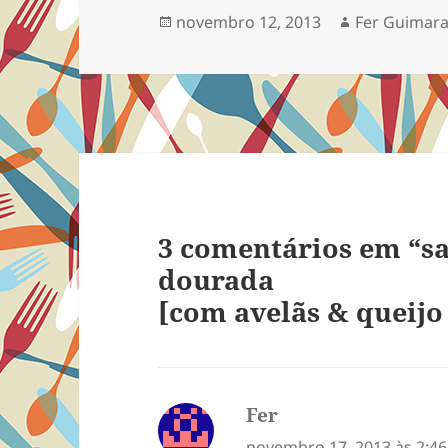
Publicado
Autor
novembro 12, 2013
Fer Guimara
em
3 comentários em “sa
dourada
[com avelãs & queijo
Fer
disse:
novembro 17, 2013 às 2:4