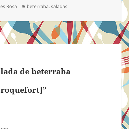
Categorias
es Rosa
beterraba
,
saladas
lada de beterraba
 roquefort]”
6 pm