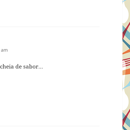
:
1 am
cheia de sabor…