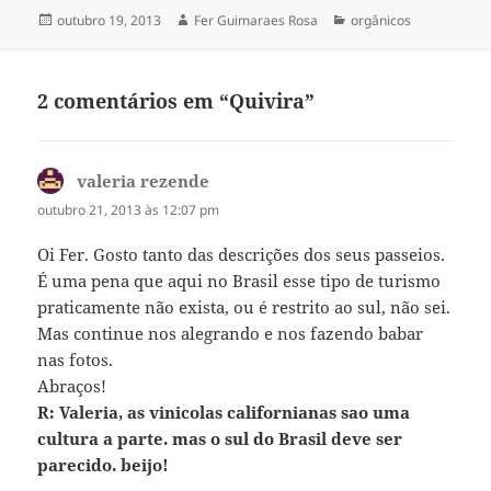
Publicado
Autor
Categorias
outubro 19, 2013
Fer Guimaraes Rosa
orgânicos
em
2 comentários em “Quivira”
valeria rezende
disse:
outubro 21, 2013 às 12:07 pm
Oi Fer. Gosto tanto das descrições dos seus passeios.
É uma pena que aqui no Brasil esse tipo de turismo
praticamente não exista, ou é restrito ao sul, não sei.
Mas continue nos alegrando e nos fazendo babar
nas fotos.
Abraços!
R: Valeria, as vinicolas californianas sao uma
cultura a parte. mas o sul do Brasil deve ser
parecido. beijo!