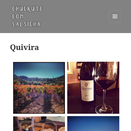
MENU
E
Chucrute com Salsicha
WIDGETS
Quivira