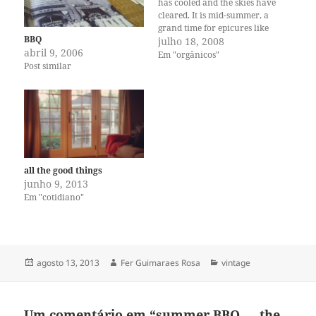
has cooled and the skies have
cleared. It is mid-summer, a
grand time for epicures like
BBQ
yourselves. As you can see
julho 18, 2008
abril 9, 2006
from your baskets, the
Em "orgânicos"
Post similar
amount of tomatoes is
steadily increasing each
week, painting themselves a
brighter red each time. The
ambrose…
all the good things
junho 9, 2013
Em "cotidiano"
Publicado
Autor
Categorias
agosto 13, 2013
Fer Guimaraes Rosa
vintage
em
Um comentário em “summer BBQ — the