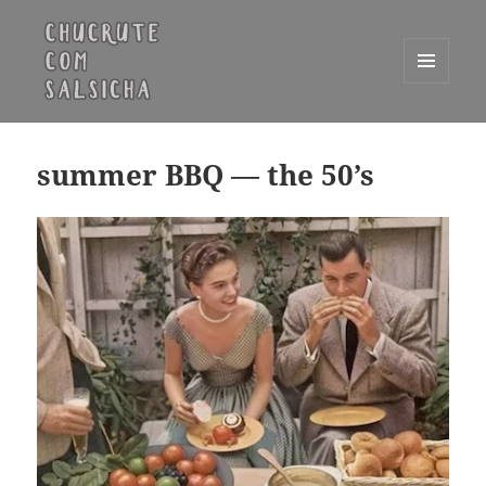
MENU
E
Chucrute com Salsicha
WIDGETS
summer BBQ — the 50’s