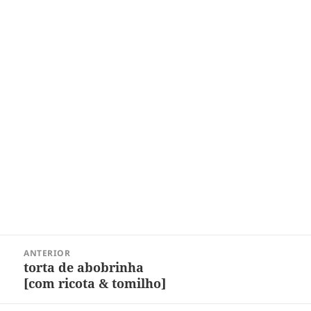
Navegação
ANTERIOR
de
torta de abobrinha
Post
Post
[com ricota & tomilho]
anterior: