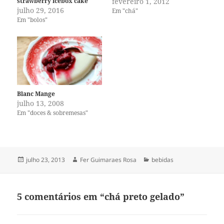
strawberry icebox cake
fevereiro 1, 2012
julho 29, 2016
Em "chá"
Em "bolos"
Blanc Mange
julho 13, 2008
Em "doces & sobremesas"
Publicado
Autor
Categorias
julho 23, 2013
Fer Guimaraes Rosa
bebidas
em
5 comentários em “chá preto gelado”