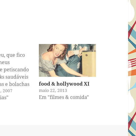
eu, que fico
meus
e petiscando
ks saudáveis
food & hollywood XI
as e bolachas
maio 22, 2013
, 2007
 enquanto
Em "filmes & comida"
ias"
gas sorvem
café com
de açúcar e
hocolates de
biscoitos
das e