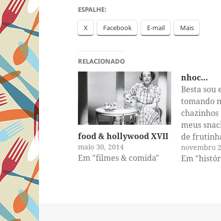
ESPALHE:
X
Facebook
E-mail
Mais
RELACIONADO
nhoc…
Besta sou 
tomando 
chazinhos 
meus snac
food & hollywood XVII
de frutinh
maio 30, 2014
novembro 2
integrais,
Em "filmes & comida"
Em "histór
meus cole
litros de 
toneladas 
devoram c
todo tipo, 
amanteiga