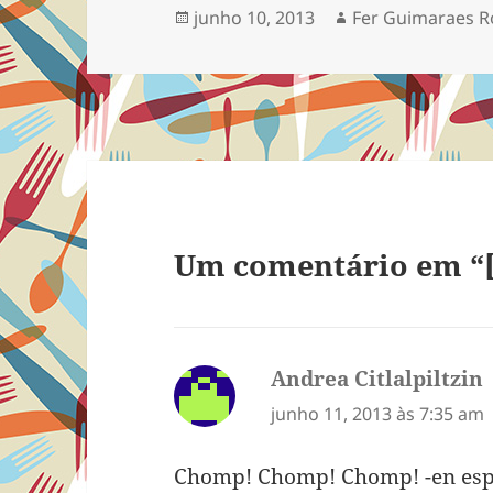
Publicado
Autor
junho 10, 2013
Fer Guimaraes R
salgadinh
em
industrial
manter mi
blasé de g
que não…
Um comentário em “[
Andrea Citlalpiltzin
d
junho 11, 2013 às 7:35 am
Chomp! Chomp! Chomp! -en esp