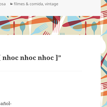
Categorias
osa
filmes & comida
,
vintage
os
izados. Tento
nha pose
ente superior,
 nhoc nhoc nhoc ]”
isse:
añol-