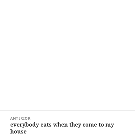
Navegação
ANTERIOR
de
everybody eats when they come to my
Post
Post
house
anterior: