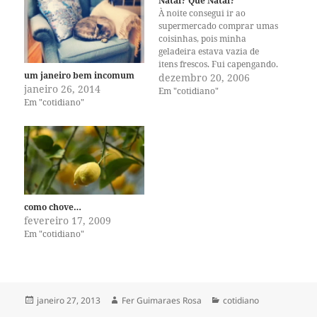
Natal? Que Natal?
À noite consegui ir ao
supermercado comprar umas
coisinhas, pois minha
geladeira estava vazia de
itens frescos. Fui capengando.
um janeiro bem incomum
Chega quatro da tarde meus
dezembro 20, 2006
janeiro 26, 2014
olhos começam a arder. Mas
Em "cotidiano"
Em "cotidiano"
considerando que eu mudei
de hemisfério e voltei seis
horas no tempo, até que estou
super bem, funcionando.
Hoje é a…
como chove…
fevereiro 17, 2009
Em "cotidiano"
Publicado
Autor
Categorias
janeiro 27, 2013
Fer Guimaraes Rosa
cotidiano
em