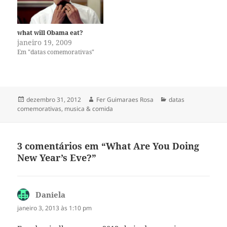
Tina Turner, Gladys Knight,
Diana Ross,…
what will Obama eat?
janeiro 19, 2009
Em "datas comemorativas"
Publicado
Autor
Categorias
dezembro 31, 2012
Fer Guimaraes Rosa
datas
em
comemorativas
,
musica & comida
3 comentários em “What Are You Doing
New Year’s Eve?”
Daniela
disse:
janeiro 3, 2013 às 1:10 pm