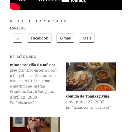
ella fitzgerald
ESPALHE:
X
Facebook
E-mail
Mais
RELACIONADO
minha religião é a música
Meu primeiro encontro com
o Gospel — em Sacramento,
maio de 2001. Etta James,
Nina Simone, Aretha
Franklin, Sarah Vaughan,
comida de Thanksgiving
Morgana King, Billie Holiday,
abril 12, 2009
novembro 27, 2005
Mahalia Jackson, Ella
Em "histórias"
Em "datas comemorativas"
Fitzgerald, Shirley Horn,
Anita O'Day, Sharon Jones,
Dinah Washington, Carmem
Macrae, Ma Rainey, Bessie
Smith, Whitney Houston,