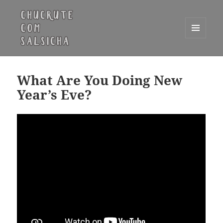
MENU
E
Chucrute com Salsicha
WIDGETS
What Are You Doing New
Year’s Eve?