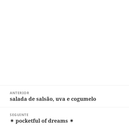
Navegação
ANTERIOR
de
salada de salsão, uva e cogumelo
Post
Post
anterior:
SEGUINTE
✴ pocketful of dreams ✴
Próximo
post: