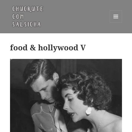
MENU
E
Chucrute com Salsicha
WIDGETS
food & hollywood V