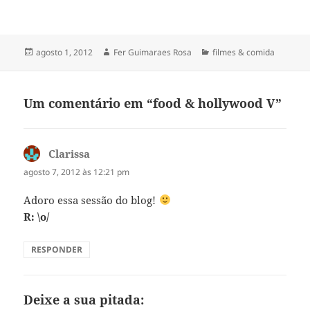
Publicado
Autor
Categorias
agosto 1, 2012
Fer Guimaraes Rosa
filmes & comida
em
Um comentário em “food & hollywood V”
Clarissa
disse:
agosto 7, 2012 às 12:21 pm
Adoro essa sessão do blog!
R: \o/
RESPONDER
Deixe a sua pitada: