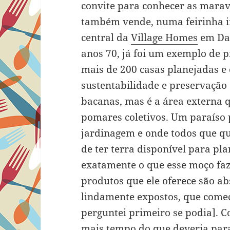
convite para conhecer as maravi
também vende, numa feirinha 
central da
Village Homes
em Dav
anos 70, já foi um exemplo de 
mais de 200 casas planejadas e
sustentabilidade e preservação
bacanas, mas é a área externa q
pomares coletivos. Um paraíso 
jardinagem e onde todos que q
de ter terra disponível para pla
exatamente o que esse moço faz
produtos que ele oferece são ab
lindamente expostos, que comece
perguntei primeiro se podia]. C
mais tempo do que deveria par