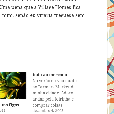
Uma pena que a Village Homes fica
 mim, senão eu viraria freguesa sem
indo ao mercado
No verão eu vou muito
ao Farmers Market da
minha cidade. Adoro
andar pela feirinha e
uns figos
comprar coisas
2011
dezembro 4, 2005
fresquinhas e