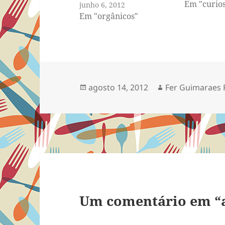
Em "curio
junho 6, 2012
Em "orgânicos"
Publicado
Autor
agosto 14, 2012
Fer Guimaraes 
em
Um comentário em “a 