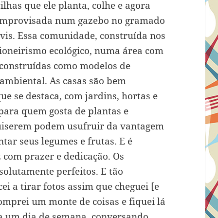
lhas que ele planta, colhe e agora
improvisada num gazebo no gramado
is. Essa comunidade, construída nos
pioneirismo ecológico, numa área com
 construídas como modelos de
 ambiental. As casas são bem
ue se destaca, com jardins, hortas e
para quem gosta de plantas e
uiserem podem usufruir da vantagem
ntar seus legumes e frutas. E é
 com prazer e dedicação. Os
solutamente perfeitos. E tão
i a tirar fotos assim que cheguei [e
omprei um monte de coisas e fiquei lá
a um dia de semana, conversando