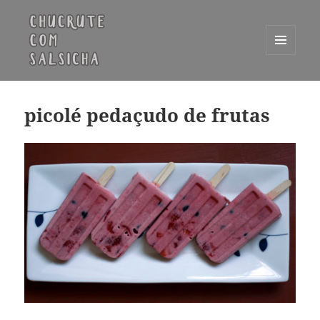
MENU
E
Chucrute com Salsicha
WIDGETS
picolé pedaçudo de frutas