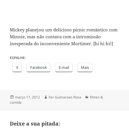
Mickey planejou um delicioso picnic romântico com
Minnie, mas não contava com a intromissão
inesperada do inconveniente Mortimer. [hi hi hi!]
ESPALHE:
X
Facebook
E-mail
Mais
Publicado
Autor
Categorias
março 17, 2012
Fer Guimaraes Rosa
filmes &
em
comida
Deixe a sua pitada: