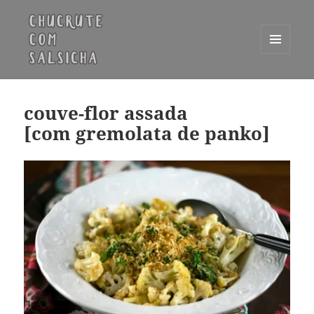
MENU
E
Chucrute com Salsicha
WIDGETS
couve-flor assada
[com gremolata de panko]