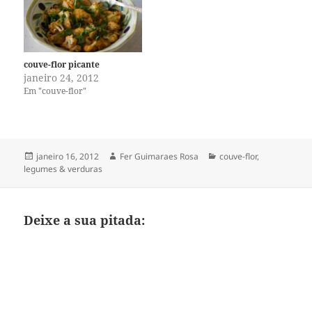
couve-flor picante
janeiro 24, 2012
Em "couve-flor"
Publicado
Autor
Categorias
janeiro 16, 2012
Fer Guimaraes Rosa
couve-flor
,
em
legumes & verduras
Deixe a sua pitada: