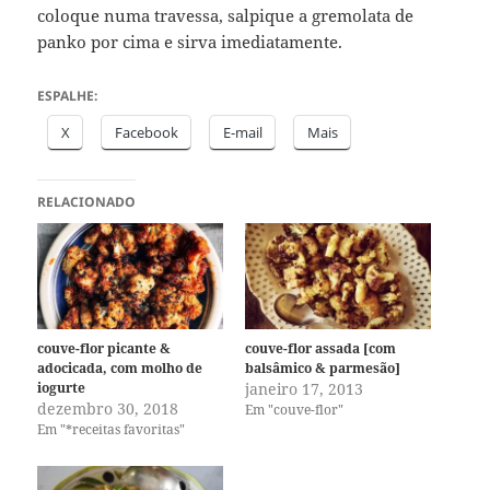
coloque numa travessa, salpique a gremolata de
panko por cima e sirva imediatamente.
ESPALHE:
X
Facebook
E-mail
Mais
RELACIONADO
couve-flor picante &
couve-flor assada [com
adocicada, com molho de
balsâmico & parmesão]
iogurte
janeiro 17, 2013
dezembro 30, 2018
Em "couve-flor"
Em "*receitas favoritas"