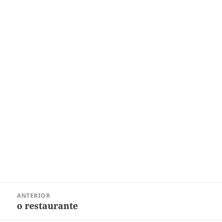
Navegação
ANTERIOR
de
o restaurante
Post
Post
anterior: