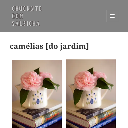
MENU
E
Chucrute com Salsicha
WIDGETS
camélias [do jardim]