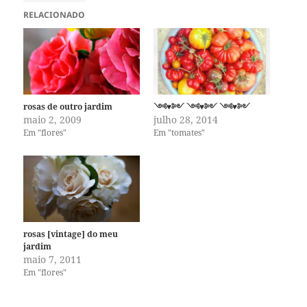
RELACIONADO
rosas de outro jardim
༺♥༻ ༺♥༻ ༺♥༻
maio 2, 2009
julho 28, 2014
Em "flores"
Em "tomates"
rosas [vintage] do meu
jardim
maio 7, 2011
Em "flores"