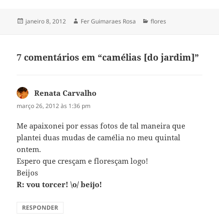
Publicado
Autor
Categorias
janeiro 8, 2012
Fer Guimaraes Rosa
flores
em
7 comentários em “camélias [do jardim]”
Renata Carvalho
disse:
março 26, 2012 às 1:36 pm
Me apaixonei por essas fotos de tal maneira que
plantei duas mudas de camélia no meu quintal
ontem.
Espero que cresçam e floresçam logo!
Beijos
R: vou torcer! \o/ beijo!
RESPONDER