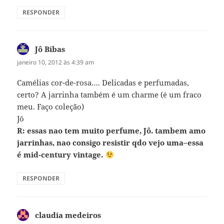
RESPONDER
Jô Bibas
disse:
janeiro 10, 2012 às 4:39 am
Camélias cor-de-rosa…. Delicadas e perfumadas,
certo? A jarrinha também é um charme (é um fraco
meu. Faço coleção)
Jô
R: essas nao tem muito perfume, Jô. tambem amo
jarrinhas, nao consigo resistir qdo vejo uma–essa
é mid-century vintage.
RESPONDER
claudia medeiros
disse: