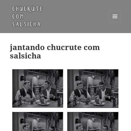
MENU
E
Chucrute com Salsicha
WIDGETS
jantando chucrute com
salsicha