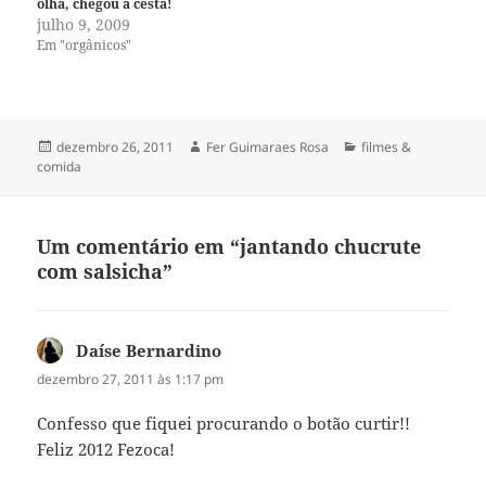
olha, chegou a cesta!
julho 9, 2009
Em "orgânicos"
Publicado
Autor
Categorias
dezembro 26, 2011
Fer Guimaraes Rosa
filmes &
em
comida
Um comentário em “jantando chucrute
com salsicha”
Daíse Bernardino
disse:
dezembro 27, 2011 às 1:17 pm
Confesso que fiquei procurando o botão curtir!!
Feliz 2012 Fezoca!