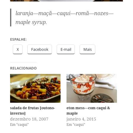
laranja—maçã—caqui—romã—nozes—
maple syrup.
ESPALHE:
X
Facebook
E-mail
Mais
RELACIONADO
salada de frutas [outono-
eton mess—com caqui &
inverno]
maple
dezembro 18, 2007
janeiro 4, 2015
Em "caqui"
Em "caqui"