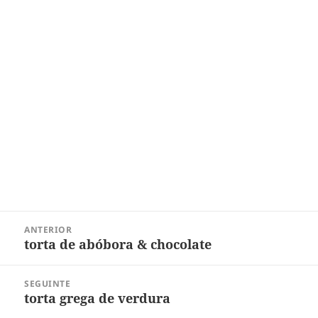
Navegação
ANTERIOR
de
torta de abóbora & chocolate
Post
Post
anterior:
SEGUINTE
torta grega de verdura
Próximo
post: