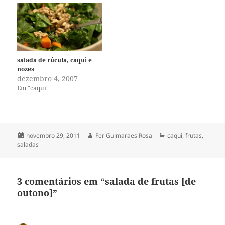
salada de rúcula, caqui e
nozes
dezembro 4, 2007
Em "caqui"
Publicado
Autor
Categorias
novembro 29, 2011
Fer Guimaraes Rosa
caqui
,
frutas
,
em
saladas
3 comentários em “salada de frutas [de
outono]”