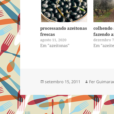
processando azeitonas
colhendo 
frescas
fazendo a
agosto 11, 2020
dezembro 7
Em "azeitonas"
Em "azeite
Publicado
Autor
setembro 15, 2011
Fer Guimara
em