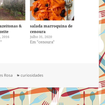
azeitonas &
salada marroquina de
zeite
cenoura
, 2016
julho 31, 2020
"
Em "cenoura"
Categorias
es Rosa
curiosidades