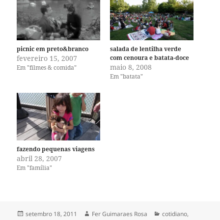
picnic em preto&branco
salada de lentilha verde
fevereiro 15, 2007
com cenoura e batata-doce
maio 8, 2008
Em "filmes & comida"
Em "batata"
fazendo pequenas viagens
abril 28, 2007
Em "família"
Publicado
Autor
Categorias
setembro 18, 2011
Fer Guimaraes Rosa
cotidiano
,