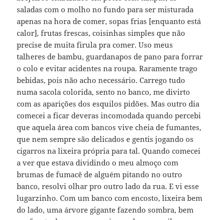
saladas com o molho no fundo para ser misturada
apenas na hora de comer, sopas frias [enquanto está
calor], frutas frescas, coisinhas simples que não
precise de muita firula pra comer. Uso meus
talheres de bambu, guardanapos de pano para forrar
o colo e evitar acidentes na roupa. Raramente trago
bebidas, pois não acho necessário. Carrego tudo
numa sacola colorida, sento no banco, me divirto
com as aparições dos esquilos pidões. Mas outro dia
comecei a ficar deveras incomodada quando percebi
que aquela área com bancos vive cheia de fumantes,
que nem sempre são delicados e gentis jogando os
cigarros na lixeira própria para tal. Quando comecei
a ver que estava dividindo o meu almoço com
brumas de fumacê de alguém pitando no outro
banco, resolvi olhar pro outro lado da rua. E vi esse
lugarzinho. Com um banco com encosto, lixeira bem
do lado, uma árvore gigante fazendo sombra, bem