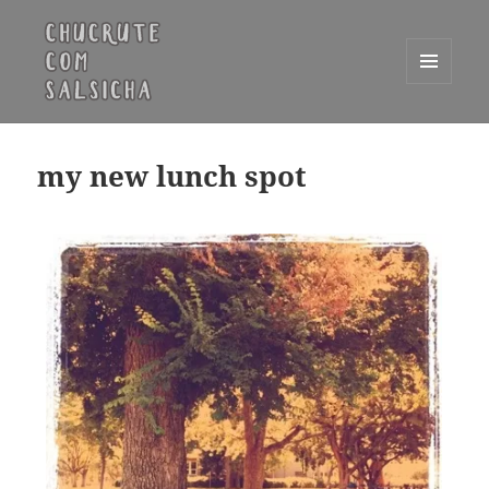
MENU
E
Chucrute com Salsicha
WIDGETS
my new lunch spot