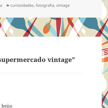
Categorias
sa
curiosidades
,
fotografia
,
vintage
supermercado vintage”
 beijo