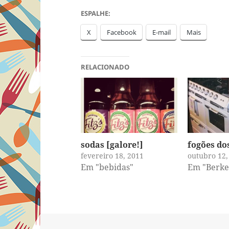
ESPALHE:
X
Facebook
E-mail
Mais
RELACIONADO
sodas [galore!]
fogões do
fevereiro 18, 2011
outubro 12,
Em "bebidas"
Em "Berke