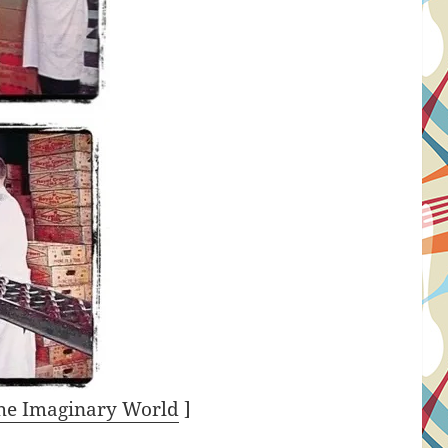
he Imaginary World
]