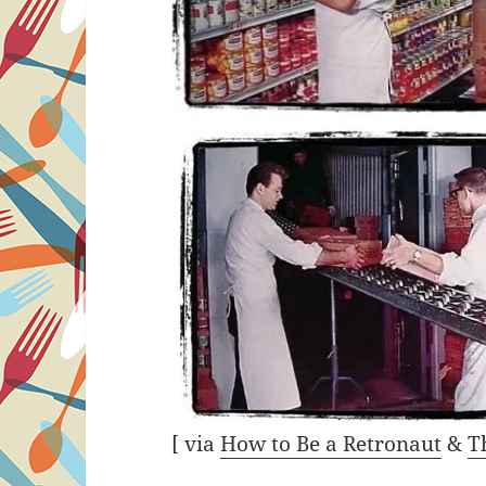
[ via
How to Be a Retronaut
&
T