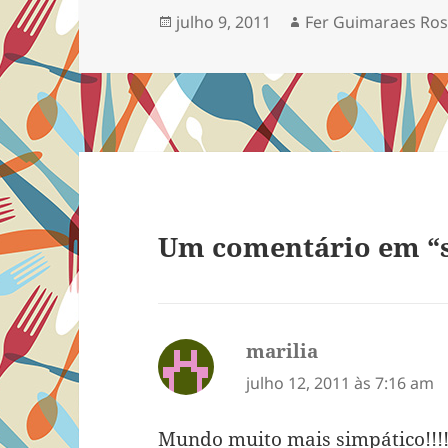
Publicado
Autor
julho 9, 2011
Fer Guimaraes Ro
em
Um comentário em “
marilia
disse:
julho 12, 2011 às 7:16 am
Mundo muito mais simpático!!!!