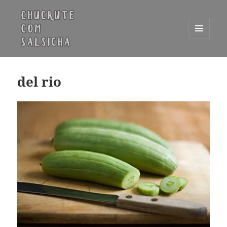
MENU
E
Chucrute com Salsicha
WIDGETS
del rio