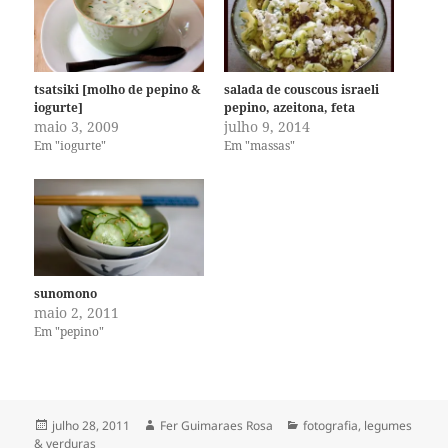
tsatsiki [molho de pepino &
salada de couscous israeli
iogurte]
pepino, azeitona, feta
maio 3, 2009
julho 9, 2014
Em "iogurte"
Em "massas"
sunomono
maio 2, 2011
Em "pepino"
Publicado
Autor
Categorias
julho 28, 2011
Fer Guimaraes Rosa
fotografia
,
legumes
em
& verduras