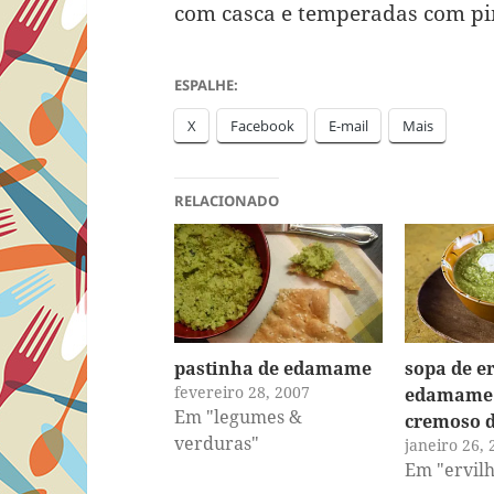
com casca e temperadas com pi
ESPALHE:
X
Facebook
E-mail
Mais
RELACIONADO
pastinha de edamame
sopa de e
fevereiro 28, 2007
edamame 
Em "legumes &
cremoso d
verduras"
janeiro 26, 
Em "ervilh