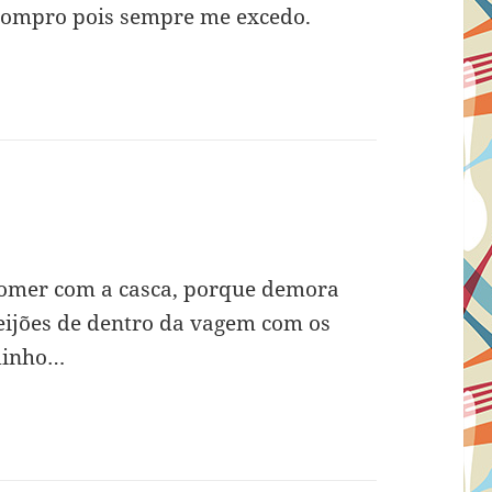
compro pois sempre me excedo.
se:
comer com a casca, porque demora
feijões de dentro da vagem com os
adinho…