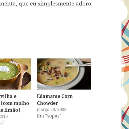
menta, que eu simplesmente adoro.
rvilha e
Edamame Corn
[com molho
Chowder
março 30, 2008
e limão]
Em "sopas"
2010
a"