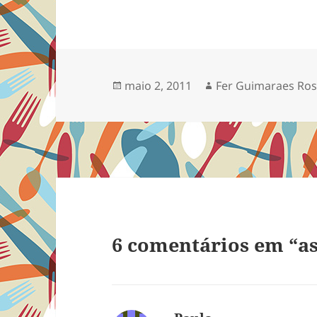
Publicado
Autor
maio 2, 2011
Fer Guimaraes Ro
em
6 comentários em “