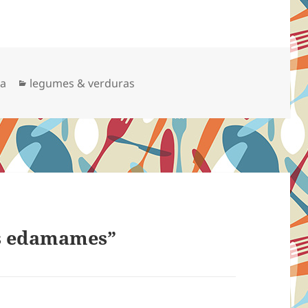
Categorias
sa
legumes & verduras
as edamames”