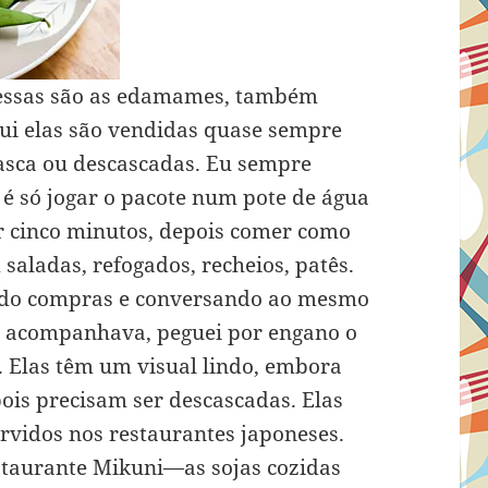
 essas são as edamames, também
ui elas são vendidas quase sempre
asca ou descascadas. Eu sempre
é só jogar o pacote num pote de água
r cinco minutos, depois comer como
aladas, refogados, recheios, patês.
endo compras e conversando ao mesmo
acompanhava, peguei por engano o
 Elas têm um visual lindo, embora
ois precisam ser descascadas. Elas
vidos nos restaurantes japoneses.
taurante Mikuni—as sojas cozidas