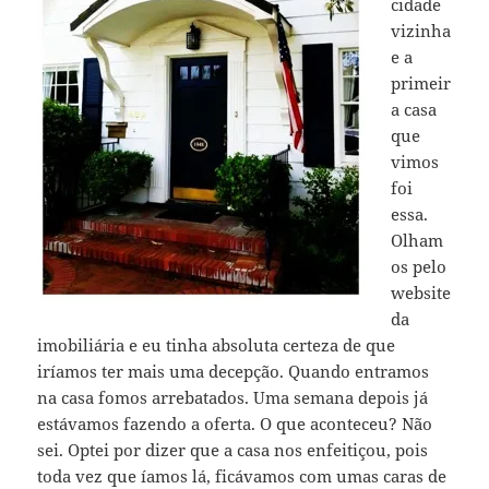
cidade
vizinha
e a
primeir
a casa
que
vimos
foi
essa.
Olham
os pelo
website
da
imobiliária e eu tinha absoluta certeza de que
iríamos ter mais uma decepção. Quando entramos
na casa fomos arrebatados. Uma semana depois já
estávamos fazendo a oferta. O que aconteceu? Não
sei. Optei por dizer que a casa nos enfeitiçou, pois
toda vez que íamos lá, ficávamos com umas caras de