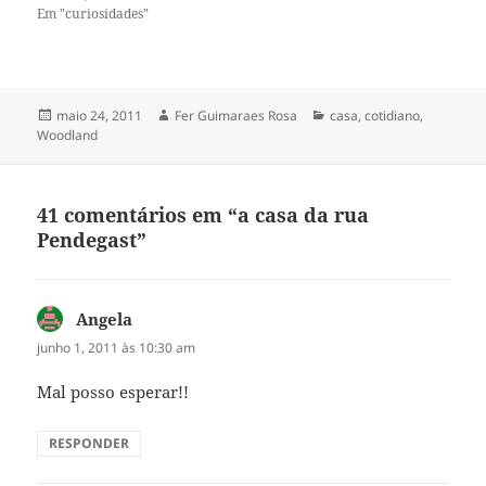
Em "curiosidades"
Publicado
Autor
Categorias
maio 24, 2011
Fer Guimaraes Rosa
casa
,
cotidiano
,
em
Woodland
41 comentários em “a casa da rua
Pendegast”
Angela
disse:
junho 1, 2011 às 10:30 am
Mal posso esperar!!
RESPONDER