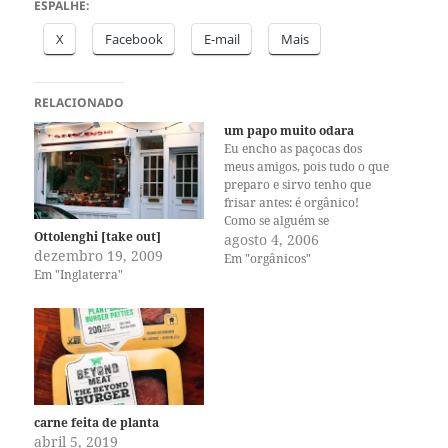
ESPALHE:
X
Facebook
E-mail
Mais
RELACIONADO
um papo muito odara
Eu encho as paçocas dos
meus amigos, pois tudo o que
preparo e sirvo tenho que
frisar antes: é orgânico!
Como se alguém se
Ottolenghi [take out]
importasse. Mas eu me
agosto 4, 2006
dezembro 19, 2009
importo. E compro cada vez
Em "orgânicos"
Em "Inglaterra"
mais produtos orgânicos, já
que agora até o Safeway tem
a sua linha certificada pelo
USDA. Ontem…
carne feita de planta
abril 5, 2019