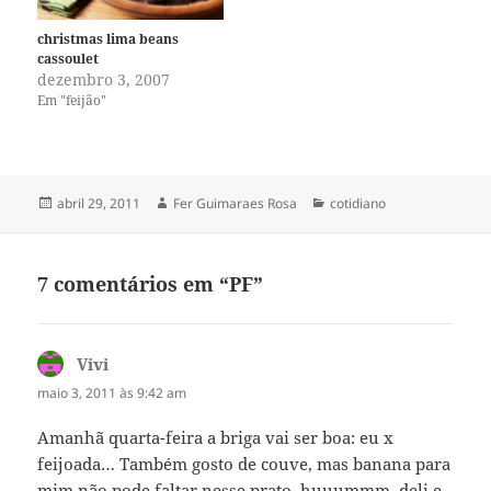
christmas lima beans
cassoulet
dezembro 3, 2007
Em "feijão"
Publicado
Autor
Categorias
abril 29, 2011
Fer Guimaraes Rosa
cotidiano
em
7 comentários em “PF”
Vivi
disse:
maio 3, 2011 às 9:42 am
Amanhã quarta-feira a briga vai ser boa: eu x
feijoada… Também gosto de couve, mas banana para
mim não pode faltar nesse prato, huuummm, deli e