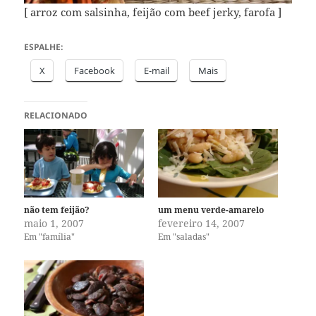
[ arroz com salsinha, feijão com beef jerky, farofa ]
ESPALHE:
X
Facebook
E-mail
Mais
RELACIONADO
não tem feijão?
um menu verde-amarelo
maio 1, 2007
fevereiro 14, 2007
Em "família"
Em "saladas"