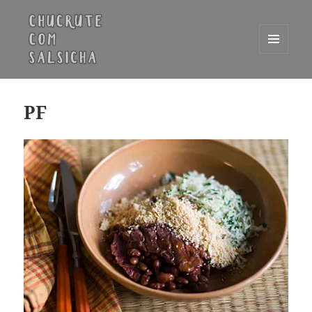
MENU
E
Chucrute com Salsicha
WIDGETS
PF