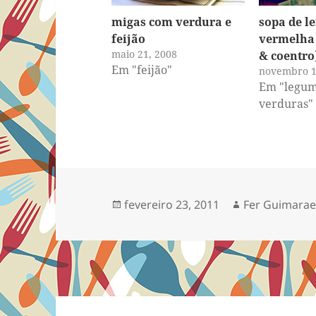
migas com verdura e
sopa de l
feijão
vermelha
maio 21, 2008
& coentro
Em "feijão"
novembro 1
Em "legum
verduras"
Publicado
Autor
fevereiro 23, 2011
Fer Guimarae
em