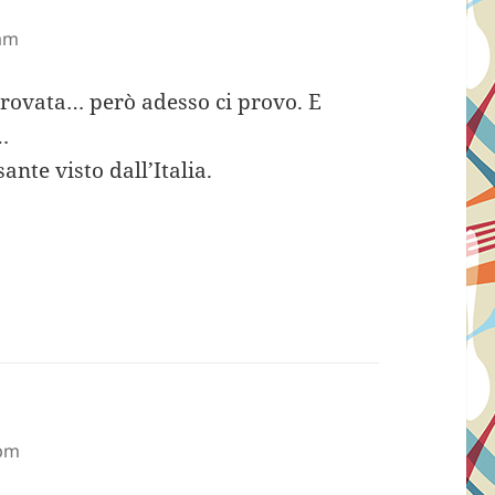
disse:
 am
provata… però adesso ci provo. E
…
ante visto dall’Italia.
 pm