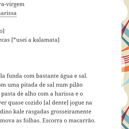
tra-virgem
harissa
o]
ecas [*usei a kalamata]
a funda com bastante água e sal.
om uma pitada de sal num pilão
pasta de alho com a harissa e o
er quase cozido [al dente] jogue na
 dino kale rasgadas grosseiramente
emova as folhas. Escorra o macarrão.