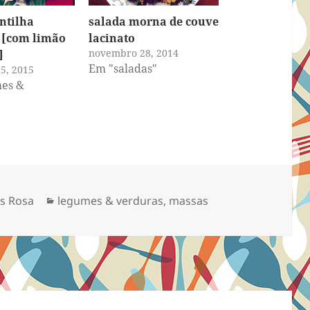
entilha
salada morna de couve
 [com limão
lacinato
novembro 28, 2014
]
Em "saladas"
5, 2015
es &
Categorias
s Rosa
legumes & verduras
,
massas