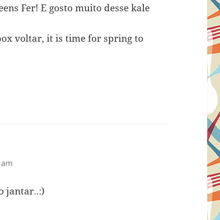
eens Fer! E gosto muito desse kale
 voltar, it is time for spring to
2 am
 jantar..:)