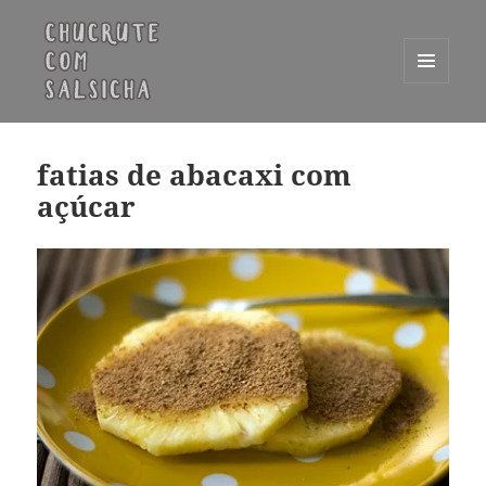
MENU
E
Chucrute com Salsicha
WIDGETS
fatias de abacaxi com
açúcar