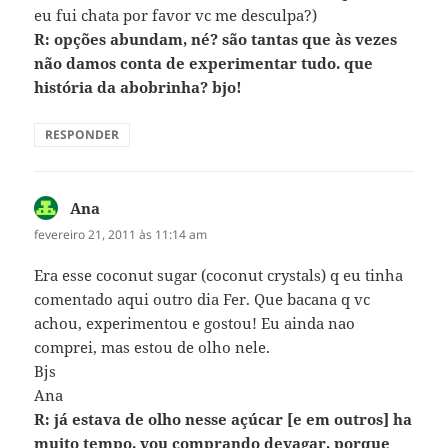
eu fui chata por favor vc me desculpa?)
R: opções abundam, né? são tantas que às vezes
não damos conta de experimentar tudo. que
história da abobrinha? bjo!
RESPONDER
Ana
disse:
fevereiro 21, 2011 às 11:14 am
Era esse coconut sugar (coconut crystals) q eu tinha
comentado aqui outro dia Fer. Que bacana q vc
achou, experimentou e gostou! Eu ainda nao
comprei, mas estou de olho nele.
Bjs
Ana
R: já estava de olho nesse açúcar [e em outros] ha
muito tempo. vou comprando devagar, porque