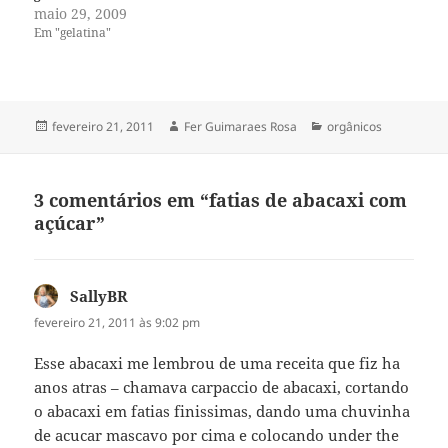
maio 29, 2009
Em "gelatina"
Publicado
Autor
Categorias
fevereiro 21, 2011
Fer Guimaraes Rosa
orgânicos
em
3 comentários em “fatias de abacaxi com
açúcar”
SallyBR
disse:
fevereiro 21, 2011 às 9:02 pm
Esse abacaxi me lembrou de uma receita que fiz ha
anos atras – chamava carpaccio de abacaxi, cortando
o abacaxi em fatias finissimas, dando uma chuvinha
de acucar mascavo por cima e colocando under the