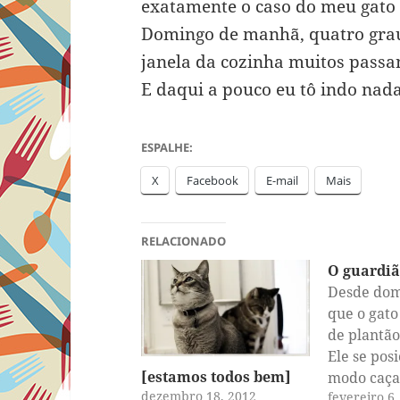
exatamente o caso do meu gato 
Domingo de manhã, quatro graus
janela da cozinha muitos passa
E daqui a pouco eu tô indo nada
ESPALHE:
X
Facebook
E-mail
Mais
RELACIONADO
O guardiã
Desde dom
que o gato
de plantão
Ele se pos
[estamos todos bem]
modo caça
dezembro 18, 2012
fevereiro 6
canto da 