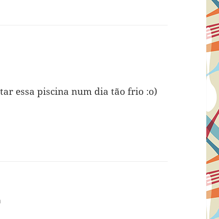
isse:
m
r essa piscina num dia tão frio :o)
:
m