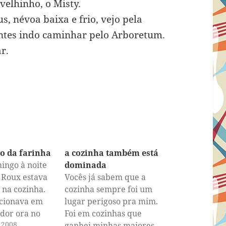
velhinho, o Misty.
, névoa baixa e frio, vejo pela
ntes indo caminhar pelo Arboretum.
r.
o da farinha
a cozinha também está
ingo à noite
dominada
 Roux estava
Vocês já sabem que a
 na cozinha.
cozinha sempre foi um
icionava em
lugar perigoso pra mim.
dor ora no
Foi em cozinhas que
, 2008
máquina de
ganhei minhas maiores