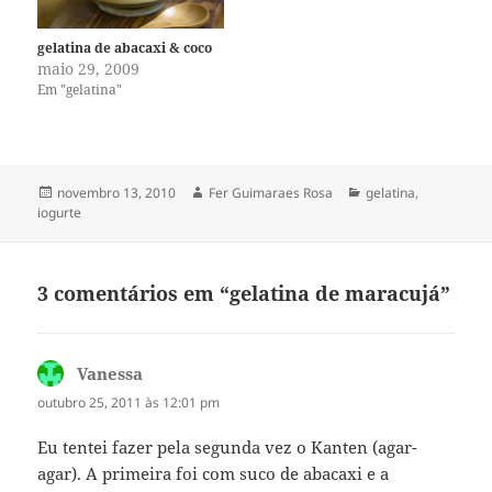
gelatina de abacaxi & coco
maio 29, 2009
Em "gelatina"
Publicado
Autor
Categorias
novembro 13, 2010
Fer Guimaraes Rosa
gelatina
,
em
iogurte
3 comentários em “gelatina de maracujá”
Vanessa
disse:
outubro 25, 2011 às 12:01 pm
Eu tentei fazer pela segunda vez o Kanten (agar-
agar). A primeira foi com suco de abacaxi e a