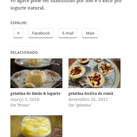
»o agave pode ser substituído por mel e o kefir por
iogurte natural.
ESPALHE:
X
Facebook
E-mail
Mais
RELACIONADO
gelatina de limão & iogurte
gelatina festiva de romã
março 5, 2010
dezembro 26, 2012
Em "frutas"
Em "gelatina"