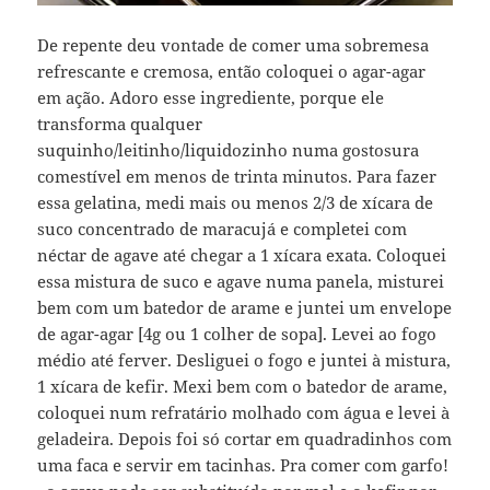
De repente deu vontade de comer uma sobremesa
refrescante e cremosa, então coloquei o agar-agar
em ação. Adoro esse ingrediente, porque ele
transforma qualquer
suquinho/leitinho/liquidozinho numa gostosura
comestível em menos de trinta minutos. Para fazer
essa gelatina, medi mais ou menos 2/3 de xícara de
suco concentrado de maracujá e completei com
néctar de agave até chegar a 1 xícara exata. Coloquei
essa mistura de suco e agave numa panela, misturei
bem com um batedor de arame e juntei um envelope
de agar-agar [4g ou 1 colher de sopa]. Levei ao fogo
médio até ferver. Desliguei o fogo e juntei à mistura,
1 xícara de kefir. Mexi bem com o batedor de arame,
coloquei num refratário molhado com água e levei à
geladeira. Depois foi só cortar em quadradinhos com
uma faca e servir em tacinhas. Pra comer com garfo!