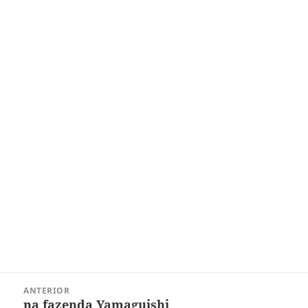
Navegação
ANTERIOR
de
na fazenda Yamaguishi
Post