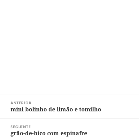
Navegação
ANTERIOR
de
mini bolinho de limão e tomilho
Post
Post
anterior:
SEGUINTE
grão-de-bico com espinafre
Próximo