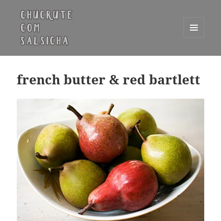
MENU
E
Chucrute com Salsicha
WIDGETS
french butter & red bartlett